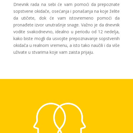
Dnevnik rada na sebi će vam pomoći da prepoznate
sopstvene okidače, osećanja i ponašanja na koje želite
da utičete, dok će vam istovremeno pomoći da
pronađete izvor unutrašnje snage. Važno je da dnevnik
vodite svakodnevno, idealno u periodu od 12 nedelja,
kako biste mogli da usvojite prepoznavanje sopstvenih
okidača u realnom vremenu, a isto tako naučili i da više
uživate u stvarima koje vam zaista prijaju.