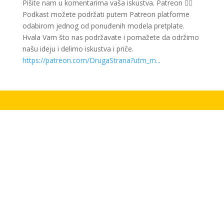
Pišite nam u komentarima vaša iskustva. Patreon 👇🏻
Podkast možete podržati putem Patreon platforme
odabirom jednog od ponuđenih modela pretplate.
Hvala Vam što nas podržavate i pomažete da održimo
našu ideju i delimo iskustva i priče.
https://patreon.com/DrugaStrana?utm_m..
.