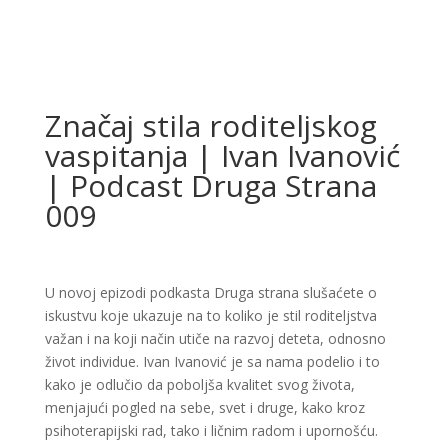
Značaj stila roditeljskog
vaspitanja | Ivan Ivanović
| Podcast Druga Strana
009
U novoj epizodi podkasta Druga strana slušaćete o
iskustvu koje ukazuje na to koliko je stil roditeljstva
važan i na koji način utiče na razvoj deteta, odnosno
život individue. Ivan Ivanović je sa nama podelio i to
kako je odlučio da poboljša kvalitet svog života,
menjajući pogled na sebe, svet i druge, kako kroz
psihoterapijski rad, tako i ličnim radom i upornošću.