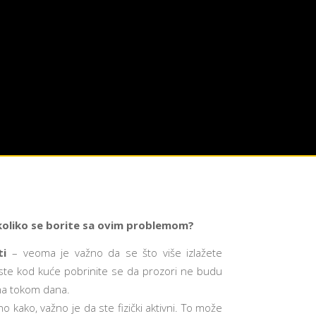
koliko se borite sa ovim problemom?
ti
– veoma je važno da se što više izlažete
k ste kod kuće pobrinite se da prozori ne budu
ama tokom dana.
no kako, važno je da ste fizički aktivni. To može