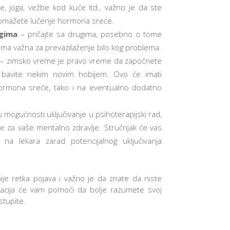
je, joga, vežbe kod kuće itd., važno je da ste
otpomažete lučenje hormona sreće.
ugima
– pričajte sa drugima, posebno o tome
oma važna za prevazilaženje bilo kog problema.
– zimsko vreme je pravo vreme da započnete
se bavite nekim novim hobijem. Ovo će imati
 hormona sreće, tako i na eventualno dodatno
u mogućnosti uključivanje u psihoterapijski rad,
te za vaše mentalno zdravlje. Stručnjak će vas
 na lekara zarad potencijalnog uključivanja
ije retka pojava i važno je da znate da niste
kacija će vam pomoći da bolje razumete svoj
stupite.