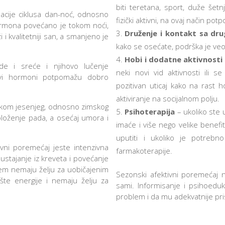
biti teretana, sport, duže šetn
cije ciklusa dan-noć, odnosno
fizički aktivni, na ovaj način p
ormona povećano je tokom noći,
Druženje i kontakt sa dr
i kvalitetniji san, a smanjeno je
kako se osećate, podrška je ve
Hobi i dodatne aktivnosti
 i sreće i njihovo lučenje
neki novi vid aktivnosti ili 
vi hormoni potpomažu dobro
pozitivan uticaj kako na rast
aktiviranje na socijalnom polju.
tokom jesenjeg, odnosno zimskog
Psihoterapija
– ukoliko ste 
loženje pada, a osećaj umora i
imaće i više nego velike benefi
uputiti i ukoliko je potrebno
ivni poremećaj jeste intenzivna
farmakoterapije.
stajanje iz kreveta i povećanje
em nemaju želju za uobičajenim
Sezonski afektivni poremećaj n
pšte energije i nemaju želju za
sami. Informisanje i psihoedu
problem i da mu adekvatnije pri