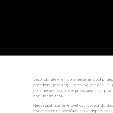
Sezonski afektivni poremećaj je podtip dep
početkom jesenjeg i zimskog perioda, a 
poremećaja raspoloženja vezujemo za pro
noći i kraćih dana.
Nedostatak sunčeve svetlosti dovodi do di
nivo melatonina povećava, a nivo dopamina i s