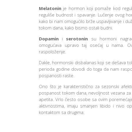
Melatonin
je hormon koji pomaže kod regula
reguliše budnost i spavanje. Lučenje ovog h
kako bi nam omogućilo brže uspavljivanje i duži 
tokom dana, kako bismo ostali budni.
Dopamin
i
serotonin
su hormoni nagrade
omogućava upravo taj osećaj u nama. O
raspoloženje.
Dakle, hormonski disbalanas koji se dešava 
perioda godine dovodi do toga da nam raspo
pospanosti raste.
Ono što je karakteristično za sezonski afekt
pospanost tokom dana, nevoljnost vezana za u
apetita. Vrlo često osobe sa ovim poremećaj
aktivnostima, imaju smanjen libido i nivo o
kontaktom sa drugima.