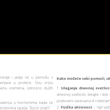
resije i javlja se u periodu s
Kako možete sebi pomoći, u
jenjava u proleće. Ovu vrstu
menu vremena, odnosno dužih
Izlaganje dnevnoj svetlos
dnevnoj svetlosti, šetajte i do
prekriveni zavesama ili roletn
sbalansa u hormonima, kada se
Fizička aktivnost
– nije važ
erotonina opada. Šta to znači?