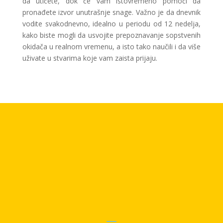
da utičete, dok će vam istovremeno pomoći da
pronađete izvor unutrašnje snage. Važno je da dnevnik
vodite svakodnevno, idealno u periodu od 12 nedelja,
kako biste mogli da usvojite prepoznavanje sopstvenih
okidača u realnom vremenu, a isto tako naučili i da više
uživate u stvarima koje vam zaista prijaju.