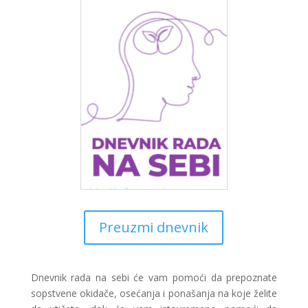
Preuzmi dnevnik
Dnevnik rada na sebi će vam pomoći da prepoznate
sopstvene okidače, osećanja i ponašanja na koje želite