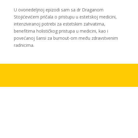
U ovonedeljnoj epizodi sam sa dr Draganom
Stojićevićem pričala o pristupu u estetskoj medicini,
intenziviranoj potrebi za estetskim zahvatima,
benefitima holističkog pristupa u medicini, kao i
povećanoj šansi za burnout-om među zdravstvenim
radnicima.